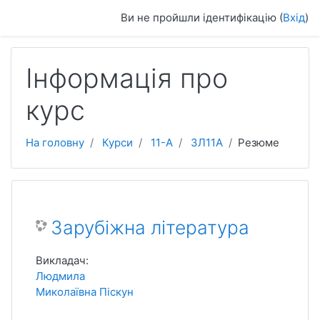
До головного змісту
Ви не пройшли ідентифікацію (
Вхід
)
Інформація про
курс
На головну
Курси
11-А
ЗЛ11А
Резюме
Зарубіжна література
Викладач:
Людмила
Миколаївна Піскун