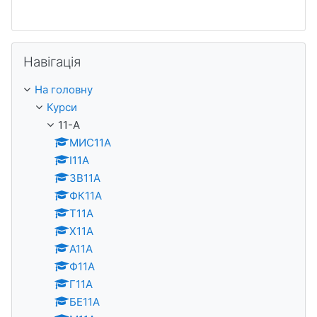
Пропустити Навігація
Навігація
На головну
Курси
11-А
МИС11А
І11А
ЗВ11А
ФК11А
Т11А
Х11А
А11А
Ф11А
Г11А
БЕ11А